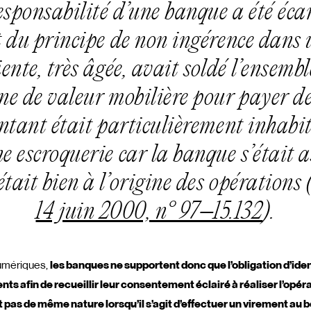
responsabilité d’une banque a été écar
du principe de non ingérence dans 
iente, très âgée, avait soldé l’ensemb
e de valeur mobilière pour payer d
ntant était particulièrement inhabit
e escroquerie car la banque s’était 
 était bien à l’origine des opérations 
14 juin 2000, n° 97–15.132
).
numériques,
les banques ne supportent donc que l’obligation d’ident
ients afin de recueillir leur consentement éclairé à réaliser l’opér
pas de même nature lorsqu’il s’agit d’effectuer un virement au 