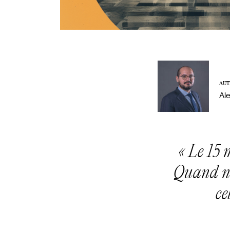
AUT
Al
«
Le 15 
Quand no
ce