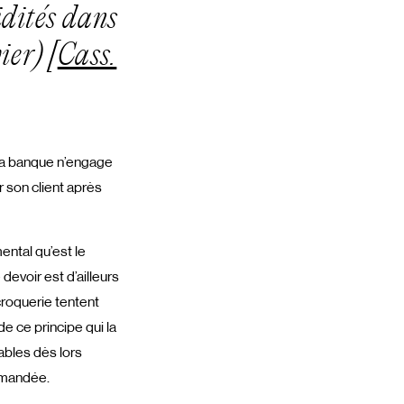
uidités dans
ier) [
Cass.
a banque n’engage
r son client après
ental qu’est le
devoir est d’ailleurs
roquerie tentent
e ce principe qui la
ables dès lors
demandée.