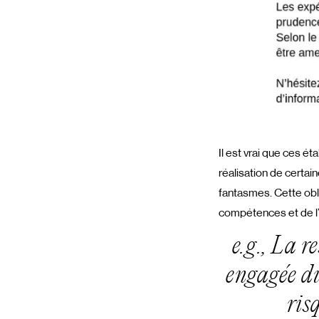
Il est vrai que ces é
réalisation de certai
fantasmes. Cette obl
compétences et de l’
e.g., La r
engagée du 
ris