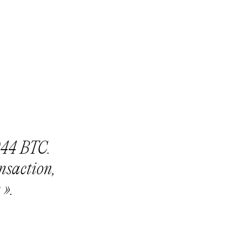
044 BTC.
nsaction,
e
».