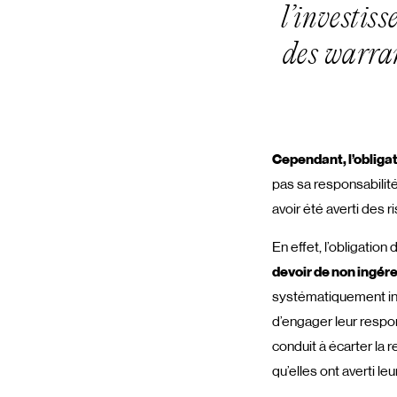
l’investiss
des warran
Cependant, l’obligat
pas sa responsabilité
avoir été averti des r
En effet, l’obligation
devoir de non ingére
systématiquement inv
d’engager leur respon
conduit à écarter la 
qu’elles ont averti l