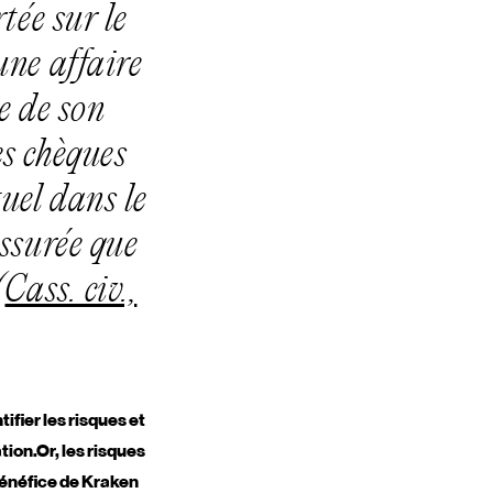
tée sur le
une affaire
le de son
es chèques
uel dans le
assurée que
(
Cass. civ.,
ifier les risques et
ation.
Or, les risques
bénéfice de Kraken