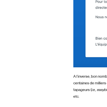
A l’inverse, bon nomb
centaines de millier
tapageurs (
i.e., easy
etc.