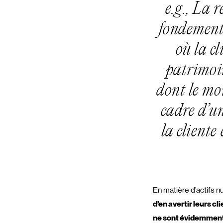
e.g., La 
fondement 
où la cl
patrimoin
dont le mo
cadre d’un
la cliente
En matière d’actifs 
d’en avertir leurs cl
ne sont évidemment 