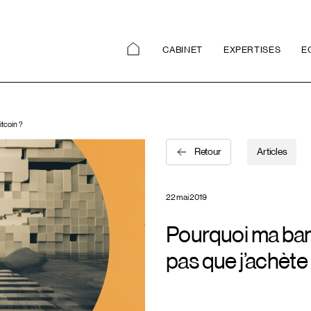
CABINET
EXPERTISES
E
itcoin ?
Retour
Articles
22 mai 2019
Pourquoi ma ban
pas que j’achète 