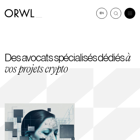
Aller
au
EN
contenu
Des avocats spécialisés dédiés
à
vos projets crypto