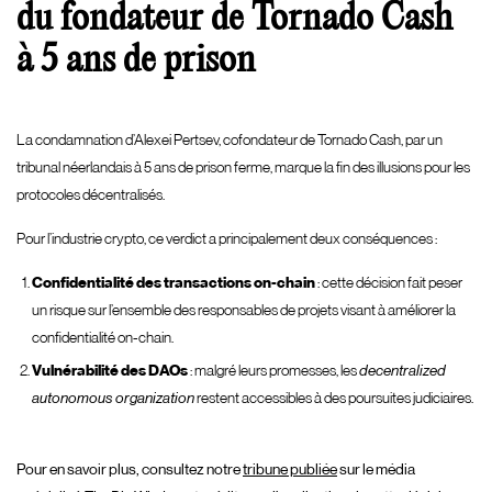
du fondateur de Tornado Cash
à 5 ans de prison
La condamnation d’Alexei Pertsev, cofondateur de Tornado Cash, par un
tribunal néerlandais à 5 ans de prison ferme, marque la fin des illusions pour les
protocoles décentralisés.
Pour l’industrie crypto, ce verdict a principalement deux conséquences :
Confidentialité des transactions on-chain
: cette décision fait peser
un risque sur l’ensemble des responsables de projets visant à améliorer la
confidentialité on-chain.
Vulnérabilité des DAOs
:
malgré leurs promesses, les
decentralized
autonomous organization
restent accessibles à des poursuites judiciaires.
Pour en savoir plus, consultez notre
tribune publiée
sur le média