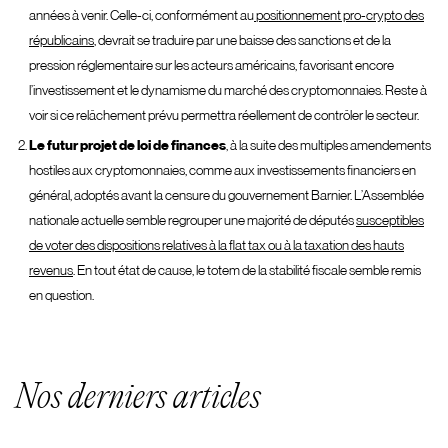
années à venir. Celle-ci, conformément au
positionnement pro-crypto des
républicains
, devrait se traduire par une baisse des sanctions et de la
pression réglementaire sur les acteurs américains, favorisant encore
l’investissement et le dynamisme du marché des cryptomonnaies. Reste à
voir si ce relâchement prévu permettra réellement de contrôler le secteur.
Le
futur projet de loi de finances
, à la suite des multiples amendements
hostiles aux cryptomonnaies, comme aux investissements financiers en
général, adoptés avant la censure du gouvernement Barnier. L’Assemblée
nationale actuelle semble regrouper une majorité de députés
susceptibles
de voter des dispositions relatives à la flat tax ou à la taxation des hauts
revenus
. En tout état de cause, le totem de la stabilité fiscale semble remis
en question.
Nos derniers articles