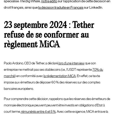
spécialisé
The Big Whale
,
notre édito
sur l’application de cette décision en
droit français, ainsi que
la décision traduite en Français
sur LinkedIn.
23 septembre 2024 : Tether
refuse de se conformer au
règlement MiCA
Paolo Ardoino, CEO de Tether, a déclaré
lors d’une interview
que son
entreprise ne mettrait pas ses stablecoins (i.e., l’USDT représente
70% du
marché
) en conformité avec
la réglementation MiCA
. En effet, ce texte
impose aux émetteurs de déposer 60 % des réserves sur des comptes
bancaires européens.
Pour comprendre cette décision, rappelons que les réserves des émetteurs de
monnaie électronique peuvent peuvent être investis en obligations d’Etat à
court terme,
rémunérés entre 4 et 5 %
. Avec cette exigence, MiCA entrave la