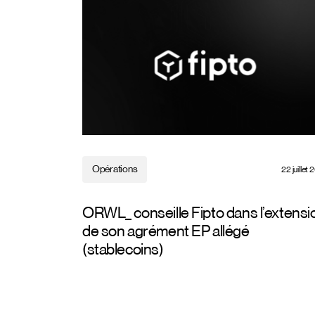
Opérations
22 juillet
ORWL_ conseille Fipto dans l’extensi
de son agrément EP allégé
(stablecoins)