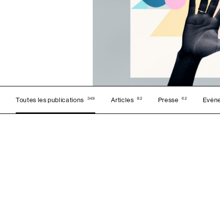
349
82
62
Toutes les publications
Articles
Presse
Evén