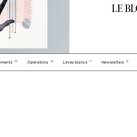
LE B
34
19
11
51
ements
Opérations
Livres blancs
Newsletters