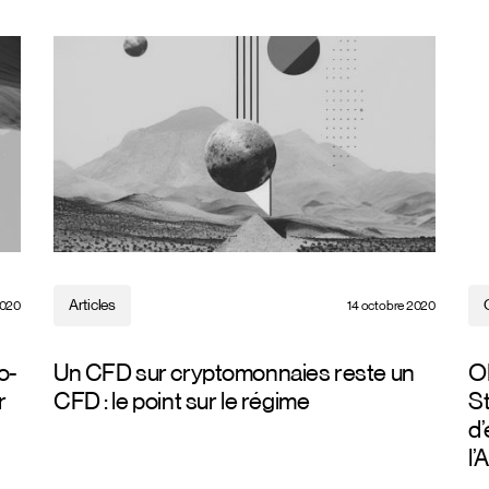
Articles
2020
14 octobre 2020
o-
Un CFD sur cryptomonnaies reste un
O
r
CFD : le point sur le régime
S
d
l