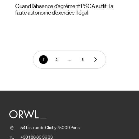
Quand l’absence d’agrément PSCA suffit : la
faute autonome d’exercice illégal
1
2
…
8
54 bis, rue de Clichy 75009 Paris
+33 1 88 80 36 33