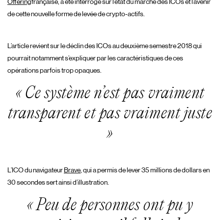
Offering
française, a été interrogé sur l’état du marché des ICOs et l’avenir
de cette nouvelle forme de levée de crypto-actifs.
L’article revient sur le déclin des ICOs au deuxième semestre 2018 qui
pourrait notamment s’expliquer par les caractéristiques de ces
opérations parfois trop opaques.
« Ce système n’est pas vraiment
transparent et pas vraiment juste
»
L’ICO du navigateur
Brave
, qui a permis de lever 35 millions de dollars en
30 secondes sert ainsi d’illustration.
« Peu de personnes ont pu y