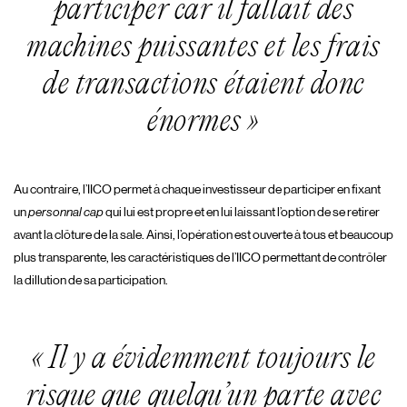
participer car il fallait des
machines puissantes et les frais
de transactions étaient donc
énormes »
Au contraire, l’IICO permet à chaque investisseur de participer en fixant
un
personnal cap
qui lui est propre et en lui laissant l’option de se retirer
avant la clôture de la sale. Ainsi, l’opération est ouverte à tous et beaucoup
plus transparente, les caractéristiques de l’IICO permettant de contrôler
la dillution de sa participation.
« Il y a évidemment toujours le
risque que quelqu’un parte avec