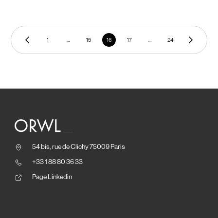
1
…
15
16
17
…
24
54 bis, rue de Clichy 75009 Paris
+33 1 88 80 36 33
Page Linkedin