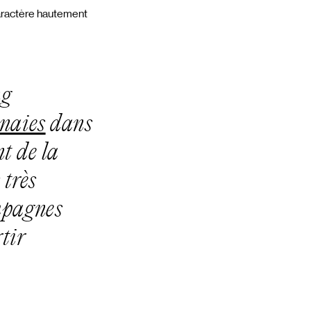
caractère hautement
ng
naies
dans
t de la
 très
ampagnes
tir