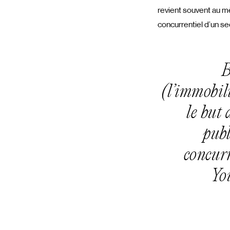
revient souvent au m
concurrentiel d’un s
B
(
l’immobil
le but 
publ
concurr
Yo