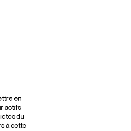
ettre en
r actifs
iétés du
rs à cette