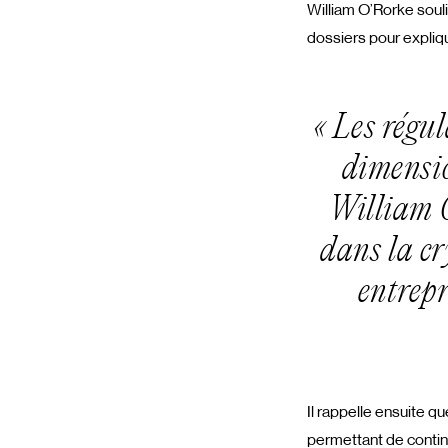
William O’Rorke souli
dossiers pour expliq
« Les régul
dimensio
William O
dans la cr
entrepr
Il rappelle ensuite q
permettant de contin