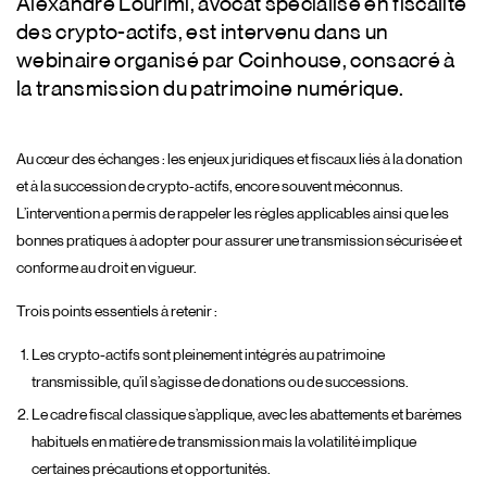
Alexandre Lourimi, avocat spécialisé en fiscalité
des crypto-actifs, est intervenu dans un
webinaire organisé par Coinhouse, consacré à
la transmission du patrimoine numérique.
Au cœur des échanges : les enjeux juridiques et fiscaux liés à la donation
et à la succession de crypto-actifs, encore souvent méconnus.
L’intervention a permis de rappeler les règles applicables ainsi que les
bonnes pratiques à adopter pour assurer une transmission sécurisée et
conforme au droit en vigueur.
Trois points essentiels à retenir :
Les crypto-actifs sont pleinement intégrés au patrimoine
transmissible, qu’il s’agisse de donations ou de successions.
Le cadre fiscal classique s’applique, avec les abattements et barèmes
habituels en matière de transmission mais la volatilité implique
certaines précautions et opportunités.