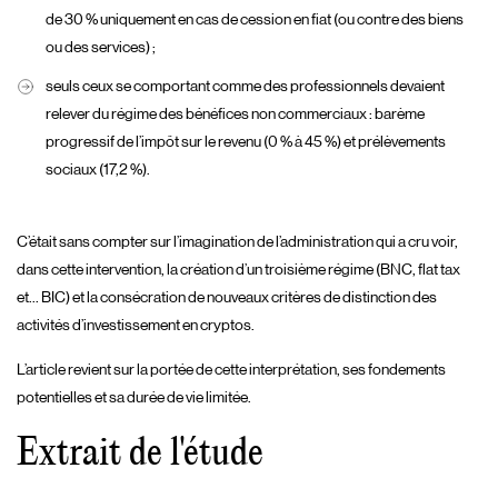
de 30 % uniquement en cas de cession en fiat (ou contre des biens
ou des services) ;
seuls ceux se comportant comme des professionnels devaient
relever du régime des bénéfices non commerciaux : barème
progressif de l’impôt sur le revenu (0 % à 45 %) et prélèvements
sociaux (17,2 %).
C’était sans compter sur l’imagination de l’administration qui a cru voir,
dans cette intervention, la création d’un troisième régime (BNC, flat tax
et… BIC) et la consécration de nouveaux critères de distinction des
activités d’investissement en cryptos.
L’article revient sur la portée de cette interprétation, ses fondements
potentielles et sa durée de vie limitée.
Extrait de l'étude