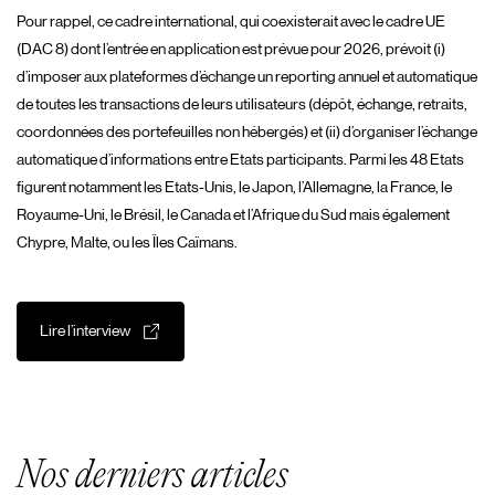
Pour rappel, ce cadre international, qui coexisterait avec le cadre UE
(DAC 8) dont l’entrée en application est prévue pour 2026, prévoit (i)
d’imposer aux plateformes d’échange un reporting annuel et automatique
de toutes les transactions de leurs utilisateurs (dépôt, échange, retraits,
coordonnées des portefeuilles non hébergés) et (ii) d’organiser l’échange
automatique d’informations entre Etats participants.
Parmi les 48 Etats
figurent notamment les Etats-Unis, le Japon, l’Allemagne, la France, le
Royaume-Uni, le Brésil, le Canada et l’Afrique du Sud mais également
Chypre, Malte, ou les Îles Caïmans.
Lire l’interview
Nos derniers articles