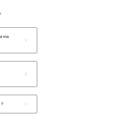
.
sur ma
 ?