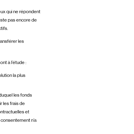
ceux qui ne répondent
xiste pas encore de
ifs.
ansférer les
ont à l’étude :
ution la plus
à duquel les fonds
 les frais de
ntractuelles et
le consentement n’a