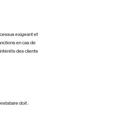
ocessus exigeant et
anctions en cas de
ntérêts des clients
restataire doit :