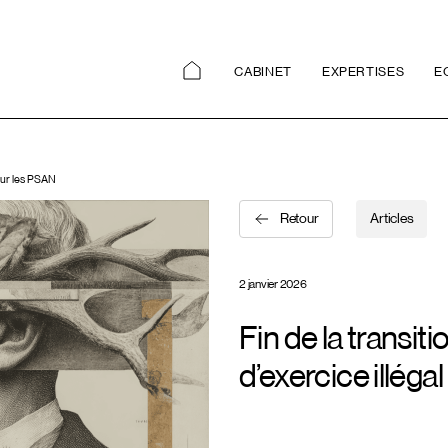
CABINET
EXPERTISES
E
pour les PSAN
Retour
Articles
2 janvier 2026
Fin de la transit
d’exercice illég