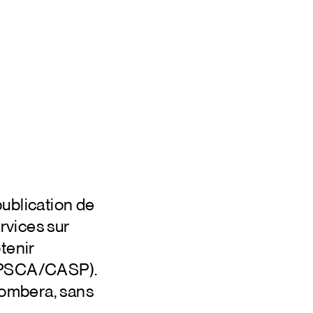
publication de
ervices sur
tenir
s (PSCA/CASP).
 tombera, sans