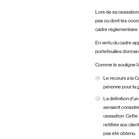
Lors de sa cessation 
pas ou dont les coor
cadre réglementaire 
En vertu du cadre app
portefeuilles dorman
Comme le souligne 
Le recours à la C
pérenne pour la g
La définition d’un
seraient considé
cessation. Cette
notifiée aux clie
pas été obtenu.