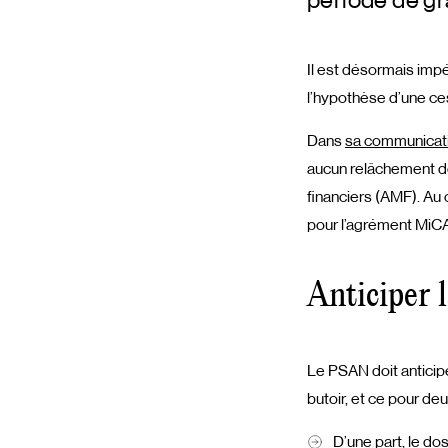
période de g
Il est désormais impé
l’hypothèse d’une ce
Dans
sa communicat
aucun relâchement de
financiers (AMF). Au 
pour l’agrément MiCA
Anticiper 
Le PSAN doit anticipe
butoir, et ce pour deu
D’une part, le d