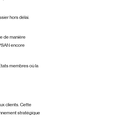
sier hors délai.
vre de manière
s PSAN encore
 États membres où la
ux clients. Cette
onnement stratégique