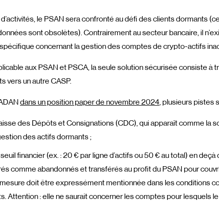
d’activités, le PSAN sera confronté au défi des clients dormants (
données sont obsolètes). Contrairement au secteur bancaire, il n’e
spécifique concernant la gestion des comptes de crypto-actifs inact
licable aux PSAN et PSCA, la seule solution sécurisée consiste à tr
ts vers un autre CASP.
l’ADAN
dans un position paper de novembre 2024
, plusieurs pistes s
aisse des Dépôts et Consignations (CDC), qui apparaît comme la sol
estion des actifs dormants ;
 seuil financier (ex. : 20 € par ligne d’actifs ou 50 € au total) en deç
rés comme abandonnés et transférés au profit du PSAN pour couvrir
 mesure doit être expressément mentionnée dans les conditions co
nts. Attention : elle ne saurait concerner les comptes pour lesquels 