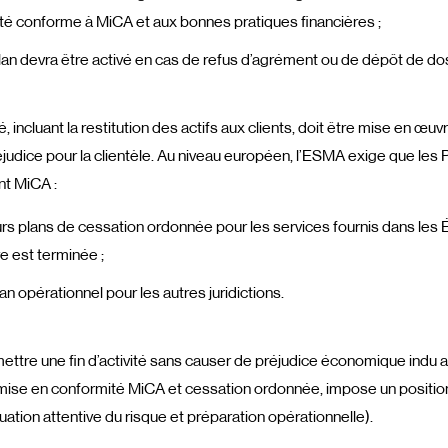
ité conforme à MiCA et aux bonnes pratiques financières ;
plan devra être activé en cas de refus d’agrément ou de dépôt de dos
é, incluant la restitution des actifs aux clients, doit être mise en œu
judice pour la clientèle. Au niveau européen, l’ESMA exige que le
t MiCA :
rs plans de cessation ordonnée pour les services fournis dans les
re est terminée ;
an opérationnel pour les autres juridictions.
mettre une fin d’activité sans causer de préjudice économique indu a
, mise en conformité MiCA et cessation ordonnée, impose un positi
tion attentive du risque et préparation opérationnelle).