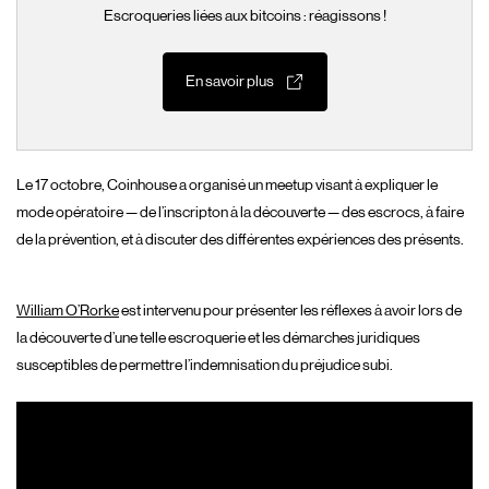
Escroqueries liées aux bitcoins : réagissons !
En savoir plus
Le 17 octobre, Coinhouse a organisé un meetup visant à expliquer le
mode opératoire — de l’inscripton à la découverte — des escrocs, à faire
de la prévention, et à discuter des différentes expériences des présents.
William O’Rorke
est intervenu pour présenter les réflexes à avoir lors de
la découverte d’une telle escroquerie et les démarches juridiques
susceptibles de permettre l’indemnisation du préjudice subi.