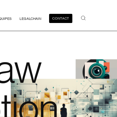
CONTACT
QUIPES
LEGALCHAIN
law
ption