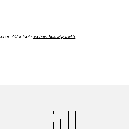
stion ? Contact :
unchainthelaw@orwl.fr