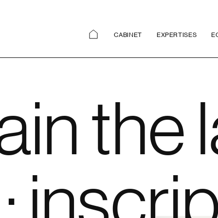
CABINET
EXPERTISES
E
in the 
: inscri