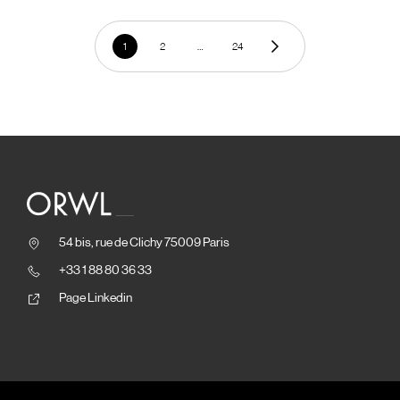
1
2
…
24
54 bis, rue de Clichy 75009 Paris
+33 1 88 80 36 33
Page Linkedin