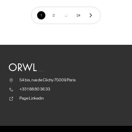
1
2
…
24
54 bis, rue de Clichy 75009 Paris
+33 1 88 80 36 33
Page Linkedin