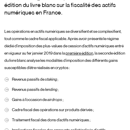
édition du livre blanc sur la fiscalité des actifs
numériques en France.
Les opérations en actifs numériques se diversifient et se complexifient,
tout comme le cadre fiscal applicable. Après avoir présenté le régime
dédié d’imposition des plus-values de cession d’actifs numériques entré
en vigueur au 1er janvier 2019 dans la
première édition
, la seconde édition
du livre blanc analyse les modalités d’imposition des différents gains
susceptibles d’être réalisés en cryptos :
Revenus passifs de
staking
;
Revenus passifs de
lending
;
Gains à l’occasion de
airdrops
;
Cadre fiscal des opérations sur produits dérivés ;
Traitement fiscal des dons d’actifs numériques ;