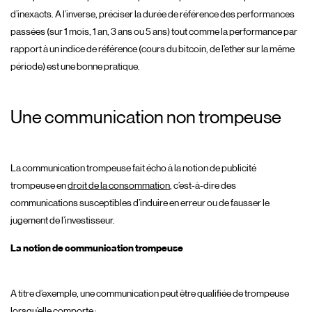
d’inexacts. A l’inverse, préciser la durée de référence des performances
passées (sur 1 mois, 1 an, 3 ans ou 5 ans) tout comme la performance par
rapport à un indice de référence (cours du bitcoin, de l’ether sur la même
période) est une bonne pratique.
Une communication non trompeuse
La communication trompeuse fait écho à la notion de publicité
trompeuse en
droit de la consommation
, c’est-à-dire des
communications susceptibles d’induire en erreur ou de fausser le
jugement de l’investisseur.
La notion de communication trompeuse
A titre d’exemple, une communication peut être qualifiée de trompeuse
lorsqu’elle comporte :