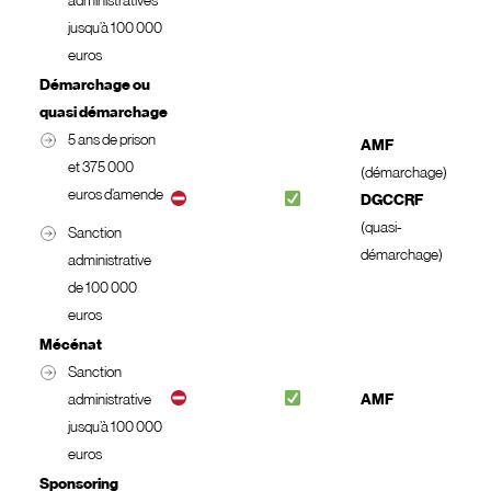
administratives
jusqu’à 100 000
euros
Démarchage ou
quasi démarchage
5 ans de prison
AMF
et 375 000
(démarchage)
euros d’amende
DGCCRF
(quasi-
Sanction
démarchage)
administrative
de 100 000
euros
Mécénat
Sanction
administrative
AMF
jusqu’à 100 000
euros
Sponsoring