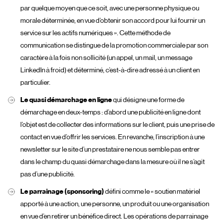
par quelque moyen que ce soit, avec une personne physique ou
morale déterminée, en vue d’obtenir son accord pour lui fournir un
service sur les actifs numériques ». Cette méthode de
communication se distingue de la promotion commerciale par son
caractère à la fois non sollicité (un appel, un mail, un message
LinkedIn à froid) et déterminé, c’est-à-dire adressé à un client en
particulier.
Le quasi démarchage en ligne
qui désigne une forme de
démarchage en deux-temps : d’abord une publicité en ligne dont
l’objet est de collecter des informations sur le client, puis une prise de
contact en vue d’offrir les services. En revanche, l’inscription à une
newsletter sur le site d’un prestataire ne nous semble pas entrer
dans le champ du quasi démarchage dans la mesure où il ne s’agit
pas d’une publicité.
Le parrainage (sponsoring)
défini comme le « soutien matériel
apporté à une action, une personne, un produit ou une organisation
en vue d’en retirer un bénéfice direct. Les opérations de parrainage