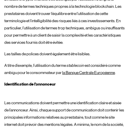
nombre de termes techniques propres à la technologie blockchain. Les
prestataires doivent trouver l’équilibre entre l’utilisation de cette
terminologie et l’intelligibilité des risques liés à ces investissements. En
particulier, l’utilisation de termes trop techniques, ambigus ou insuffisants
pour permettre à un client de saisir la complexité et les caractéristiques
des services fournis doit être évitée.
Les tailles de polices doivent également être lisibles.
A titre d’exemple, l’utilisation du terme
stablecoin
est considéré comme
ambigu pour le consommateur par
la Banque Centrale Européenne
.
Identification de l’annonceur
Les communications doivent permettre une identification claire et aisée
de l’annonceur. Ainsi, chaque support de communication doit contenir les
principales informations relatives au prestataire, tout comme le site
internet doit prévoir des mentions légales. A minima, le nom de la société,