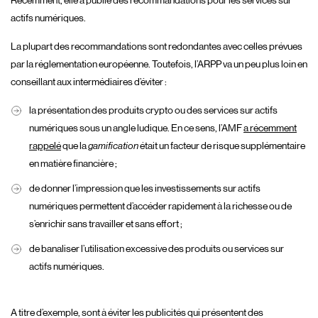
Récemment, elle a publié des recommandations pour les services sur
actifs numériques.
La plupart des recommandations sont redondantes avec celles prévues
par la réglementation européenne. Toutefois, l’ARPP va un peu plus loin en
conseillant aux intermédiaires d’éviter :
la présentation des produits crypto ou des services sur actifs
numériques sous un angle ludique. En ce sens, l’AMF
a récemment
rappelé
que la
gamification
était un facteur de risque supplémentaire
en matière financière ;
de donner l’impression que les investissements sur actifs
numériques permettent d’accéder rapidement à la richesse ou de
s’enrichir sans travailler et sans effort ;
de banaliser l’utilisation excessive des produits ou services sur
actifs numériques.
A titre d’exemple, sont à éviter les publicités qui présentent des