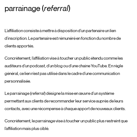
parrainage (
referral
)
L’affiliation consiste à mettre à disposition d’un partenaire un lien
d’inscription. Le partenaire est rémunéré en fonction du nombre de
clients apportés.
Concrètement, l’affiliation vise à toucher un public étendu comme les
auditeurs d’un podcast, d’un blog ou d’une chaine YouTube. En règle
général, ce lien n’est pas utilisé dans le cadre d’une communication
personnalisée.
Le parrainage (
referral
) désigne la mise en œuvre d’un système
permettant aux clients de recommander leur service auprès de leurs
contacts, avec une récompense à chaque apport de nouveaux clients.
Concrètement, le parrainage vise à toucher un public plus restreint que
l’affiliation mais plus ciblé.