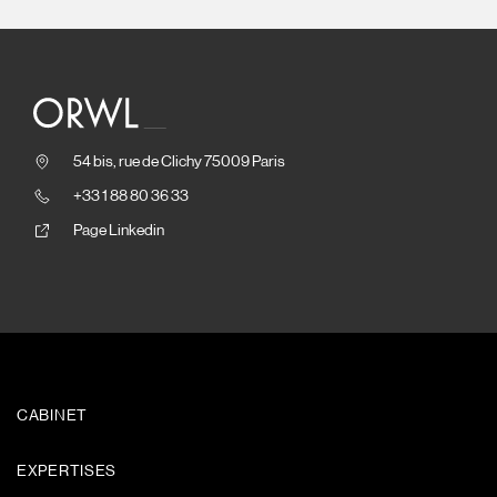
54 bis, rue de Clichy 75009 Paris
+33 1 88 80 36 33
Page Linkedin
CABINET
EXPERTISES