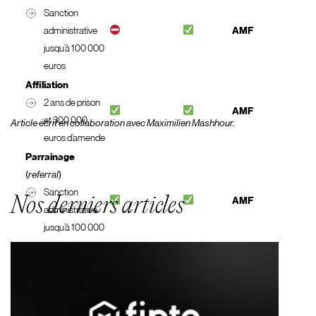
Sanction
administrative
AMF
jusqu’à 100 000
euros
Affiliation
2 ans de prison
AMF
et 300 000
Article écrit en collaboration avec Maximilien Mashhour.
euros d’amende
Parrainage
(
referral
)
Sanction
Nos derniers articles
AMF
administrative
jusqu’à 100 000
euros