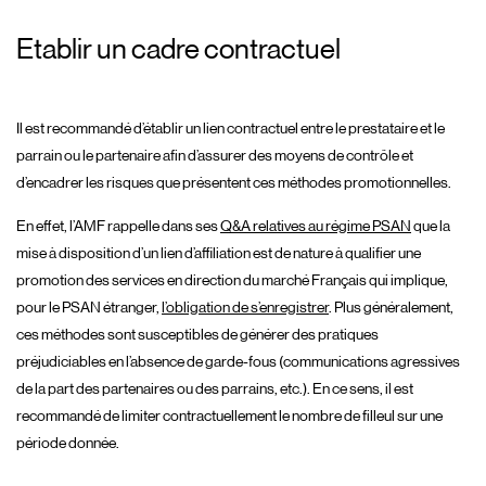
Etablir un cadre contractuel
Il est recommandé d’établir un lien contractuel entre le prestataire et le
parrain ou le partenaire afin d’assurer des moyens de contrôle et
d’encadrer les risques que présentent ces méthodes promotionnelles.
En effet, l’AMF rappelle dans ses
Q&A relatives au régime PSAN
que la
mise à disposition d’un lien d’affiliation est de nature à qualifier une
promotion des services en direction du marché Français qui implique,
pour le PSAN étranger,
l’obligation de s’enregistrer
. Plus généralement,
ces méthodes sont susceptibles de générer des pratiques
préjudiciables en l’absence de garde-fous (communications agressives
de la part des partenaires ou des parrains, etc.). En ce sens, il est
recommandé de limiter contractuellement le nombre de filleul sur une
période donnée.