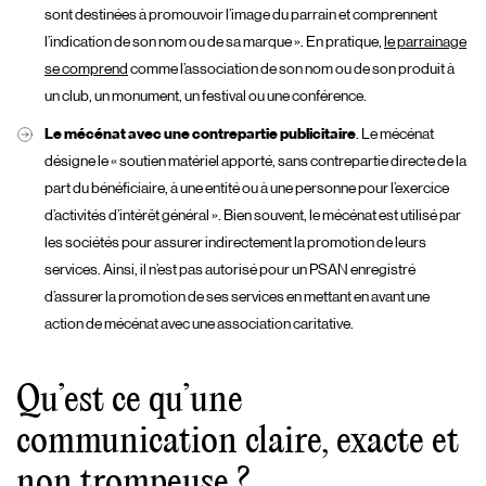
sont destinées à promouvoir l’image du parrain et comprennent
l’indication de son nom ou de sa marque ». En pratique,
le parrainage
se comprend
comme l’association de son nom ou de son produit à
un club, un monument, un festival ou une conférence.
Le mécénat avec une contrepartie publicitaire
. Le mécénat
désigne le « soutien matériel apporté, sans contrepartie directe de la
part du bénéficiaire, à une entité ou à une personne pour l’exercice
d’activités d’intérêt général ». Bien souvent, le mécénat est utilisé par
les sociétés pour assurer indirectement la promotion de leurs
services. Ainsi, il n’est pas autorisé pour un PSAN enregistré
d’assurer la promotion de ses services en mettant en avant une
action de mécénat avec une association caritative.
Qu’est ce qu’une
communication claire, exacte et
non trompeuse ?