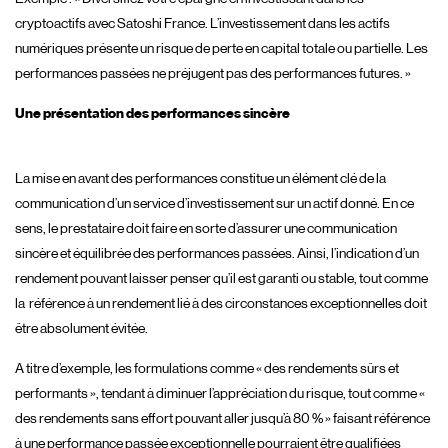
cryptoactifs avec Satoshi France. L’investissement dans les actifs
numériques présente un risque de perte en capital totale ou partielle. Les
performances passées ne préjugent pas des performances futures. »
Une présentation des performances sincère
La mise en avant des performances constitue un élément clé de la
communication d’un service d’investissement sur un actif donné. En ce
sens, le prestataire doit faire en sorte d’assurer une communication
sincère et équilibrée des performances passées. Ainsi, l’indication d’un
rendement pouvant laisser penser qu’il est garanti ou stable, tout comme
la référence à un rendement lié à des circonstances exceptionnelles doit
être absolument évitée.
A titre d’exemple, les formulations comme « des rendements sûrs et
performants », tendant à diminuer l’appréciation du risque, tout comme «
des rendements sans effort pouvant aller jusqu’à 80 % » faisant référence
à une performance passée exceptionnelle pourraient être qualifiées