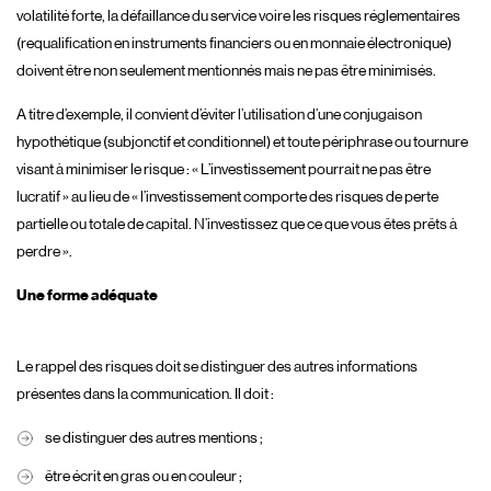
volatilité forte, la défaillance du service voire les risques réglementaires
(requalification en instruments financiers ou en monnaie électronique)
doivent être non seulement mentionnés mais ne pas être minimisés.
A titre d’exemple, il convient d’éviter l’utilisation d’une conjugaison
hypothétique (subjonctif et conditionnel) et toute périphrase ou tournure
visant à minimiser le risque : « L’investissement pourrait ne pas être
lucratif » au lieu de « l’investissement comporte des risques de perte
partielle ou totale de capital. N’investissez que ce que vous êtes prêts à
perdre ».
Une forme adéquate
Le rappel des risques doit se distinguer des autres informations
présentes dans la communication. Il doit :
se distinguer des autres mentions ;
être écrit en gras ou en couleur ;