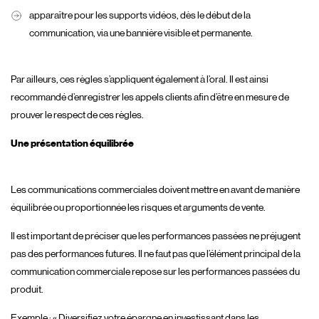
apparaître pour les supports vidéos, dès le début de la
communication, via une bannière visible et permanente.
Par ailleurs, ces règles s’appliquent également à l’oral. Il est ainsi
recommandé d’enregistrer les appels clients afin d’être en mesure de
prouver le respect de ces règles.
Une présentation équilibrée
Les communications commerciales doivent mettre en avant de manière
équilibrée ou proportionnée les risques et arguments de vente.
Il est important de préciser que les performances passées ne préjugent
pas des performances futures. Il ne faut pas que l’élément principal de la
communication commerciale repose sur les performances passées du
produit.
Exemple : « Diversifiez votre épargne en investissant dans les