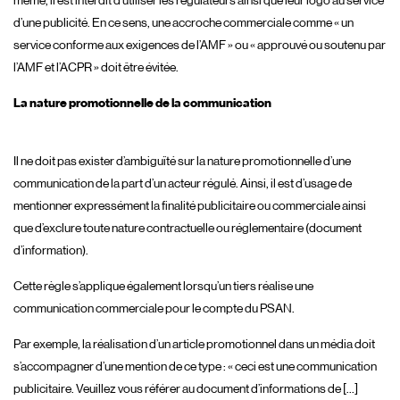
même, il est interdit d’utiliser les régulateurs ainsi que leur logo au service
d’une publicité. En ce sens, une accroche commerciale comme « un
service conforme aux exigences de l’AMF » ou « approuvé ou soutenu par
l’AMF et l’ACPR » doit être évitée.
La nature promotionnelle de la communication
Il ne doit pas exister d’ambiguïté sur la nature promotionnelle d’une
communication de la part d’un acteur régulé. Ainsi, il est d’usage de
mentionner expressément la finalité publicitaire ou commerciale ainsi
que d’exclure toute nature contractuelle ou réglementaire (document
d’information).
Cette règle s’applique également lorsqu’un tiers réalise une
communication commerciale pour le compte du PSAN.
Par exemple, la réalisation d’un article promotionnel dans un média doit
s’accompagner d’une mention de ce type : « ceci est une communication
publicitaire. Veuillez vous référer au document d’informations de […]