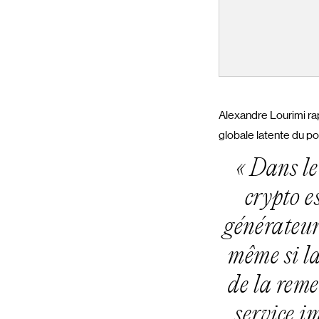
Alexandre Lourimi rap
globale latente du po
« Dans le
crypto e
générateu
même si la
de la reme
service im