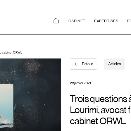
CABINET
EXPERTISES
E
e au cabinet ORWL
Retour
Articles
28 janvier 2021
Trois questions 
Lourimi, avocat f
cabinet ORWL