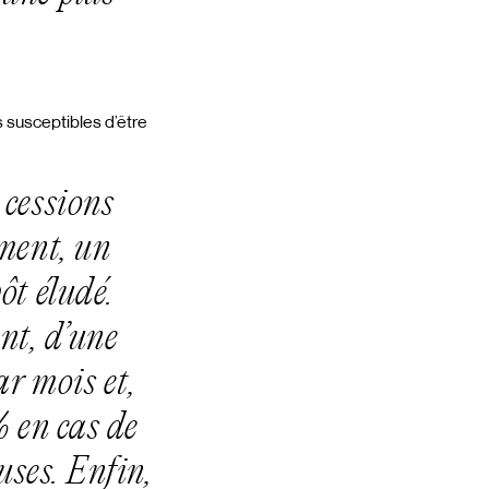
s susceptibles d’être
 cessions
mment, un
t éludé.
nt, d’une
ar mois et,
% en cas de
ses. Enfin,