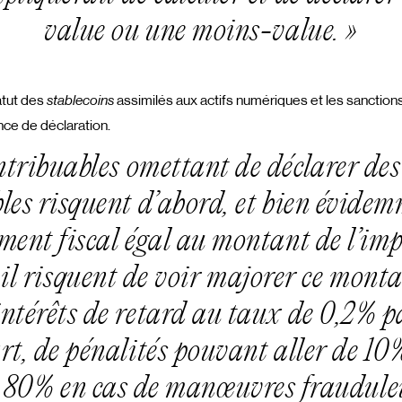
value ou une moins-value. »
tatut des
stablecoins
assimilés aux actifs numériques et les sanction
nce de déclaration.
ntribuables omettant de déclarer des
es risquent d’abord, et bien évide
ent fiscal égal au montant de l’impô
 il risquent de voir majorer ce monta
intérêts de retard au taux de 0,2% p
rt, de pénalités pouvant aller de 10
à 80% en cas de manœuvres frauduleu