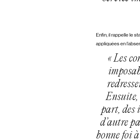
Enfin, il rappelle le s
appliquées en l’abse
« Les co
imposabl
redressem
Ensuite,
part, des 
d’autre pa
bonne foi 