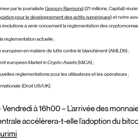
mée par le journaliste
Grégory Raymond
(21 millions, Capital) réuni
ciation pour le développement des actifs numériques
) et notre av
s évolutions à venir concernant la réglementation des cryptomonnai
la réglementation actuelle ;
européen en matière de lutte contre le blanchiment (AMLD6) ;
ment européen
Market in Crypto-Assets
(MiCA) ;
velles réglementations pour les utilisateurs et les opérateurs ;
rnationale (Droit US/UK).
– Vendredi à 16h00 – L’arrivée des monna
trale accélèrera-t-elle l’adoption du bitco
urimi