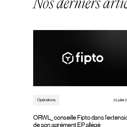
Nos derniers artic
Opérations
22 juillet
ORWL_ conseille Fipto dans l’extensi
de son agrément EP allégé