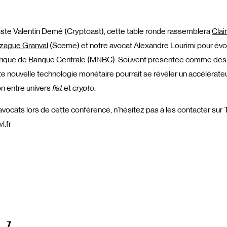
liste Valentin Demé (Cryptoast), cette table ronde rassemblera
Clai
zague Granval
(Sceme) et notre avocat Alexandre Lourimi pour é
ique de Banque Centrale (MNBC). Souvent présentée comme des s
e nouvelle technologie monétaire pourrait se révéler un accélérate
ion entre univers
fiat
et
crypto
.
vocats lors de cette conférence, n’hésitez pas à les contacter sur Tw
l.fr