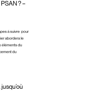
t PSAN ? –
apes à suivre pour
ier abordera le
aux éléments du
ancement du
, jusqu’où