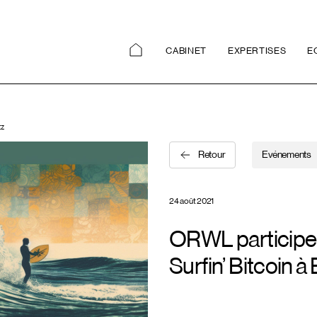
CABINET
EXPERTISES
E
tz
Retour
Evénements
24 août 2021
ORWL participe 
Surfin’ Bitcoin à 