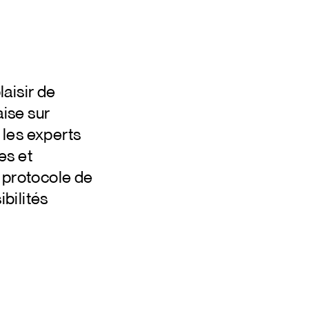
aisir de
aise sur
r les experts
es et
 protocole de
bilités