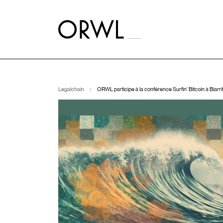
Aller
au
contenu
Legalchain
ORWL participe à la conférence Surfin’ Bitcoin à Biarri