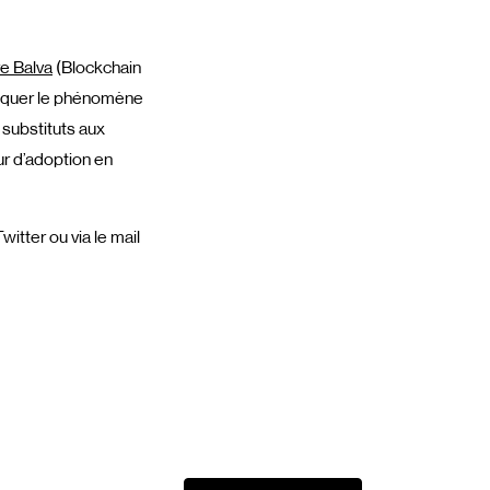
re Balva
(Blockchain
voquer le phénomène
ubstituts aux
ur d’adoption en
itter ou via le mail