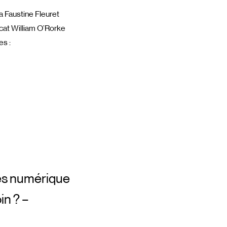
ra Faustine Fleuret
ocat William O’Rorke
es :
ies numérique
in ? –