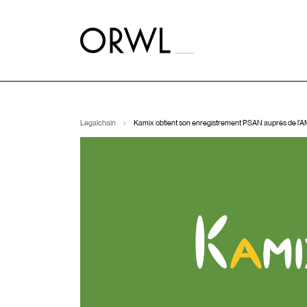
Aller
au
contenu
Legalchain
Kamix obtient son enregistrement PSAN auprès de l’