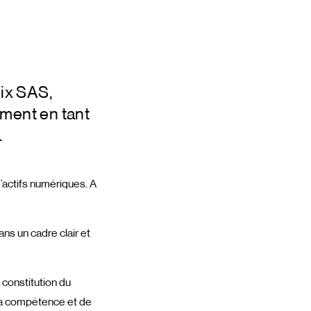
mix SAS,
ement en tant
.
d’actifs numériques. A
ns un cadre clair et
 constitution du
 la compétence et de