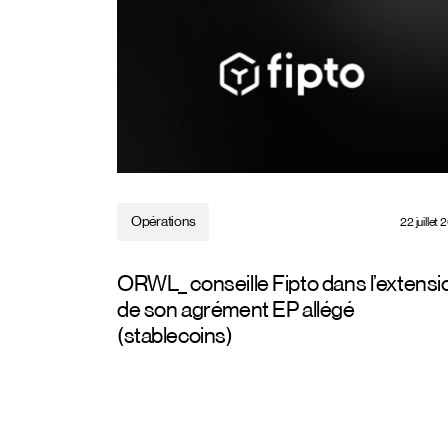
Opérations
22 juillet
ORWL_ conseille Fipto dans l’extensi
de son agrément EP allégé
(stablecoins)