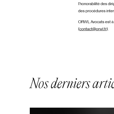
l’honorabilité des di
des procédures intern
ORWL Avocats est à v
(
contact@orwl.fr
).
Nos derniers artic