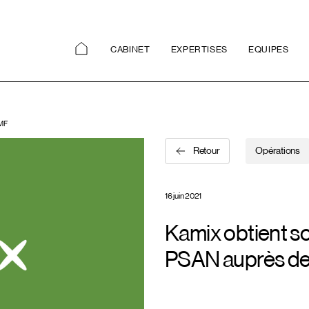
CABINET
EXPERTISES
EQUIPES
AMF
Retour
Opérations
16 juin 2021
Kamix obtient s
PSAN auprès de