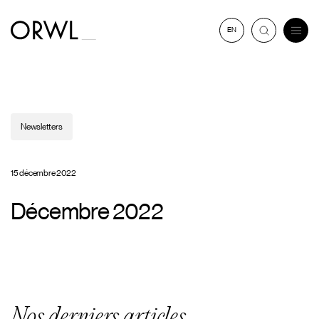
Aller
au
EN
contenu
Newsletters
15 décembre 2022
Décembre 2022
Nos derniers articles